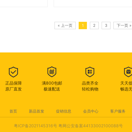
« 上一页
1
2
3
下一页 »
正品保障
满800包邮
品类齐全
天天
原厂直发
极速配送
轻松购物
畅选
首页
新品首发
促销信息
会员中心
客户服务
粤ICP备2021145316号
粤网公安备案44133002100088号