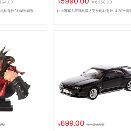
5990.00
464.00
¥
￥6656.00
动遥控21.48米套装
轨道赛车儿童玩具双人竞技电动遥控13.29米套
699.00
00
¥
￥736.00