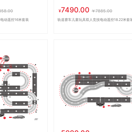
7490.00
58.00
¥
￥7885.00
电动遥控16米套装
轨道赛车儿童玩具双人竞技电动遥控18.22米套