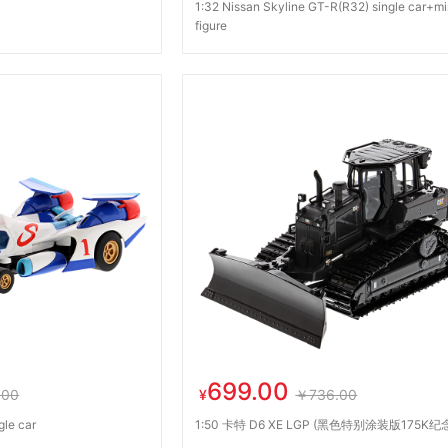
1:32 Nissan Skyline GT-R(R32) single car+mi
figure
699.00
.00
¥
￥736.00
le car
1:50 卡特 D6 XE LGP (黑色特别涂装版175K纪