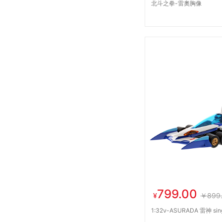
北斗之拳-雷奧胸像
799.00
¥
￥899
1:32ν-ASURADA 雷神 sing