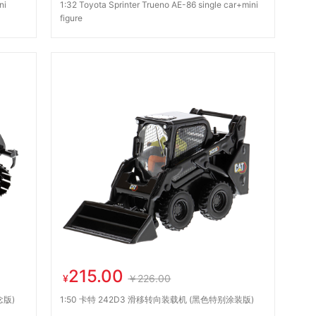
ni
1:32 Toyota Sprinter Trueno AE-86 single car+mini
figure
215.00
¥
￥226.00
念版)
1:50 卡特 242D3 滑移转向装载机 (黑色特别涂装版)