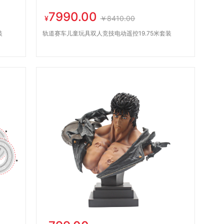
7990.00
¥
￥8410.00
装
轨道赛车儿童玩具双人竞技电动遥控19.75米套装