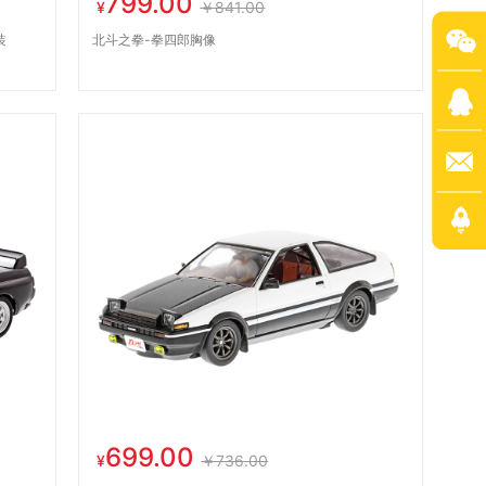
799.00
¥
￥841.00
装
北斗之拳-拳四郎胸像
699.00
¥
￥736.00