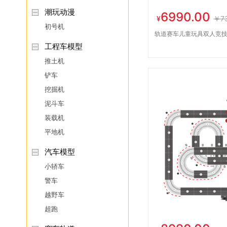
潮玩动漫
6990.00
¥
￥73
初号机
轨道赛车儿童玩具双人竞技
工程车模型
推土机
铲车
挖掘机
泥斗车
装载机
平地机
汽车模型
小轿车
警车
越野车
超跑