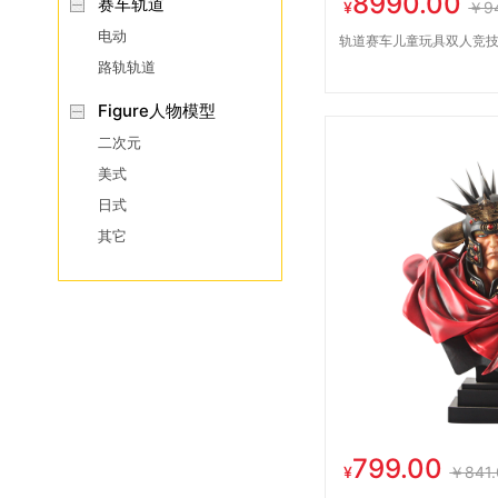
8990.00
赛车轨道
¥
￥9
电动
轨道赛车儿童玩具双人竞技电
路轨轨道
Figure人物模型
二次元
美式
日式
其它
799.00
¥
￥841.